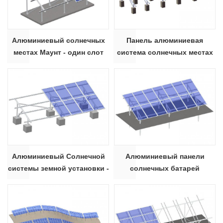
Алюминиевый солнечных
Панель алюминиевая
местах Маунт - один слот
система солнечных местах
луча U
Маунт - railless
Алюминиевый Солнечной
Алюминиевый панели
системы земной установки -
солнечных батарей
2 слота луча U
наземной системой
крепления балки
прямоугольник