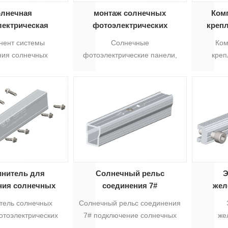
лнечная
монтаж солнечных
Ком
лектрическая
фотоэлектрических
креп
а Алюминиевый
панелей из алюминия
фот
нент системы
Солнечные
Ком
льсовый
Рельсовое соединение 16 #
пан
ния солнечных
фотоэлектрические панели,
креп
ельный рельс 18
со
ических панелей.
монтирующие алюминий.
фотоэле
#
 соединение 18#
Соединение рельсов 16 #
Рельсо
 для монтажной
подходит для монтажа
подхо
ки 18# для
солнечных панелей 16 #,
льванических
которые соединяют 2
фот
панелей, которая
солнечных алюминиевых
солнечн
ет 2 солнечных
профиля.
соеди
евых профиля.5
алюми
нитель для
Солнечный рельс
Э
ния солнечных
соединения 7#
жел
ельсов
соедин
тель солнечных
Солнечный рельс соединения
лектрических
для у
отоэлектрических
7# подключение солнечных
же
 компонент для
сол
ей солнечный
железнодорожный А-
соединит