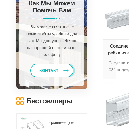
Как Мы Можем
время как
Помочь Вам
размер
вариан
Вы можете связаться с
размеров а
нами любым удобным для
подходит
вас. Мы доступны 24/7 по
зап
Соедине
электронной почте или по
рейки из
телефону.
алюми
Соедините
03# подхо
КОНТАКТ
3#, кото
солнечн
п
Бестселлеры
Кронштейн для