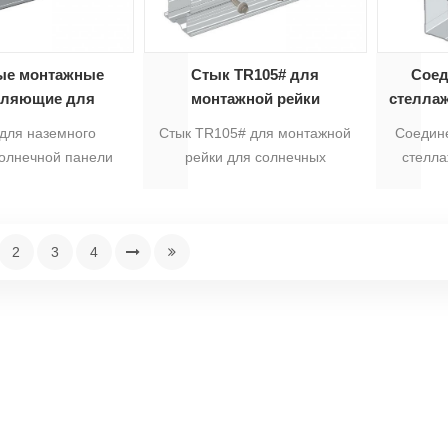
азных размеров
требованиями, обработка
 для различных
поверхности - анодирование.5
й по прочности.5
ые монтажные
Стык TR105# для
Соед
вляющие для
монтажной рейки
стелла
ых панелей 5#
солнечной
фот
для наземного
Стык TR105# для монтажной
Соедин
фотоэлектрической
п
олнечной панели
рейки для солнечных
стелла
панели
аиболее подходят
фотоэлектрических панелей
фотоэле
много крепления
подходит для монтажной
TR8
 панели, хотя на
рейки для солнечных
монта
2
3
4
еются различные
фотоэлектрических панелей
д
профиля, разные
TR105#, которая соединяет 2
фотоэле
ы алюминиевых
солнечных алюминиевых
TR85 #,
щих подходят для
профиля.5
солне
х требований по
очности.5