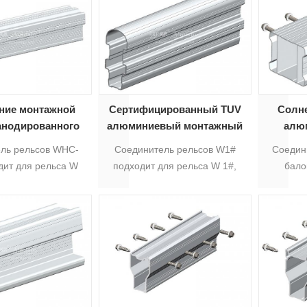
 имеет различный
размер профиля для
 профиля для
варианта, разный размер
та, различных
алюминиевого рельса
люминиевый рельс
подходит для различного
 для различного
запроса сила.5
роса сила.5
ние монтажной
Сертифицированный TUV
Солн
 анодированного
алюминиевый монтажный
алю
ния WHC-03#
рельс для солнечных
ль рельсов WHC-
Соединитель рельсов W1#
Соедин
батарей W1 #
дит для рельса W
подходит для рельса W 1#,
бало
рый соединяет 2
который соединяет 2
солнечн
ых алюминиевых
солнечных алюминиевых
подх
рофиля.
профиля.
солнеч
накл
являетс
алюми
солн