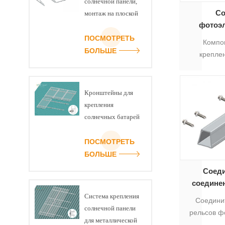
солнечной панели,
Со
монтаж на плоской
фотоэ
крыше, комплект
установк
треугольников U-
ПОСМОТРЕТЬ
Компо
ре
образной балки
БОЛЬШЕ
крепле
соединит
фотоэлектр
Рельсовое
подходит
Кронштейны для
рей
крепления
фотога
солнечных батарей
солнечных 
на скатной
соединя
черепичной крыше
ПОСМОТРЕТЬ
алюмини
БОЛЬШЕ
Соеди
соедине
р
Система крепления
Соедини
фотоэ
солнечной панели
рельсов ф
панелей,
для металлической
панел