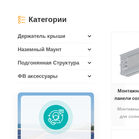
Категории
Держатель крыши
Наземный Маунт
Подгонянная Структура
ФВ аксессуары
Монтажна
панели со
Монтажны
для солн
Р-01Б, к
подходит
панели кр