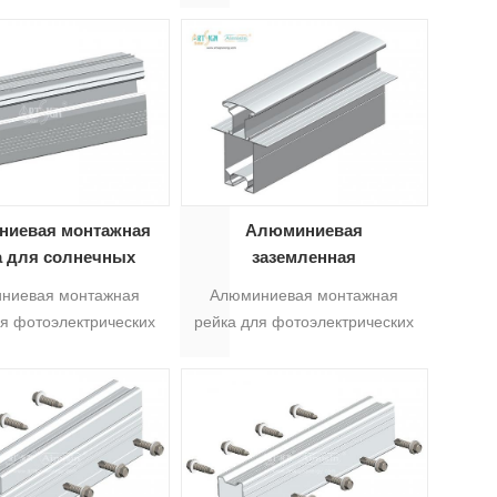
ки панели солнечных
которые наиболее подходят
й для подключения
для наземного крепления
электронной
солнечных панелей, хотя
орожный А-Р-01Ч ,А-
имеют различные размеры
Р-01Б
профиля для опции, разные
размеры алюминиевых
направляющих подходят для
различных требований по
иевая монтажная
Алюминиевая
прочности.5
а для солнечных
заземленная
оэлектрических
фотоэлектрическая
ниевая монтажная
Алюминиевая монтажная
нелей AS-R-23
панель Монтажная рейка
ля фотоэлектрических
рейка для фотоэлектрических
для солнечных батарей
й AS-R-23 подходит
панелей AS-R-35B подходит
AS-R-35B
наземной системы
для наземной системы
ления солнечных
крепления солнечных
панелей.
панелей.