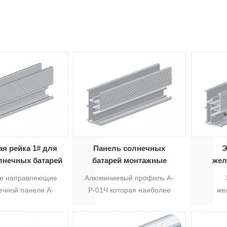
я рейка 1# для
Панель солнечных
Э
лнечных батарей
батарей монтажные
жел
рельсы 1#
со
е направляющие
Алюминиевый профиль А-
ечной панели А-
Р-01Ч которая наиболее
же
оторый наиболее
подходит для солнечной
соедине
 для солнечной
панели крыши маунта в то
искус
ыши маунта в то
время как имеет различный
рельс