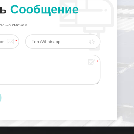
ть
Сообщение
только сможем.