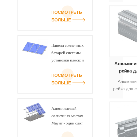
монтажа
крыши
монтажный 
б
ПОСМОТРЕТЬ
08 испо
БОЛЬШЕ
балочных р
поверхност
Цвет 
Предварит
Панели солнечных
длиной 300
батарей системы
са
установки плоской
Алюминие
крыши -
рейка 
регулируемый угол
ПОСМОТРЕТЬ
бата
Алюмини
наклона комплект
БОЛЬШЕ
рейка для 
AS-R-19, 
подходит
Алюминиевый
крепле
солнечных местах
панеле
Маунт - один слот
различные
луча U
для опци