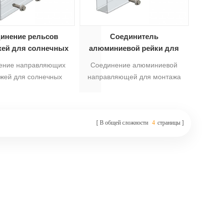
инение рельсов
Соединитель
жей для солнечных
алюминиевой рейки для
оэлектрических
монтажа на солнечную
ение направляющих
Соединение алюминиевой
анелей TR85 #
панель TR65#
жей для солнечных
направляющей для монтажа
ктрических панелей
солнечных батарей TR65#
5 # подходит для
подходит для монтажной
жных направляющих
направляющей для
В общей сложности
4
страницы
ля солнечных
солнечных фотоэлектрических
ктрических панелей
систем TR65#, которая
 которые соединяют 2
является соединением двух
чных алюминиевых
алюминиевых профилей для
профиля.5
солнечных батарей.5