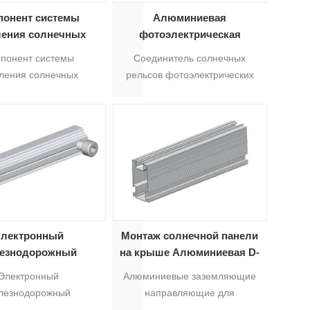
понент системы
Алюминиевая
ления солнечных
фотоэлектрическая
оэлектрических
панель Солнечная
понент системы
Соединитель солнечных
елей Рельсовое
монтажная рейка
ления солнечных
рельсов фотоэлектрических
единение 14 #
Соединитель
ктрических панелей.
панелей солнечный
вое соединение 14#
монтажный компонент AS-RS-
дит для монтажной
13 используется для 13-
рейки 14# для
лучевых рельсов. Обработка
огальванических
поверхности – анодирование.
ых батарей, которая
Цвет серебристый.
няет 2 солнечных
Предварительно нарезанный
ниевых профиля.5
длиной 300 мм. В комплекте 8
саморезов.5
лектронный
Монтаж солнечной панели
езнодорожный
на крыше Алюминиевая D-
ительный комплект
рейка 6#
Электронный
Алюминиевые заземляющие
становки панели
лезнодорожный
направляющие для
нечных батарей
ельный комплект для
солнечных панелей AS-DR-06,