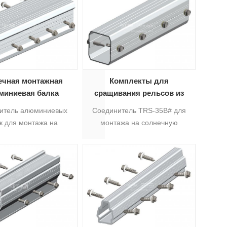
ечная монтажная
Комплекты для
миниевая балка
сращивания рельсов из
анодированного
итель алюминиевых
Соединитель TRS-35B# для
алюминия для монтажа на
к для монтажа на
монтажа на солнечную
панели солнечных батарей
ых батареях ABS-D10
панель используется для
TRS-35B#
одит для монтажа
удлинения профилей AS-TRS-
ных панелей с углом
35B до необходимой длины.
она 10° , который
Материал - анодированный
я соединением двух
алюминий 6005-T5,
ниевых балок для
обеспечивающий надежное
ечных батарей.5
соединение между
рельсами.5