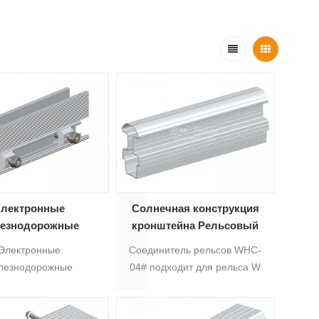
лектронные
Солнечная конструкция
езнодорожные
кронштейна Рельсовый
единения для
соединитель Солнечные
Электронные
Соединитель рельсов WHC-
солнечных
алюминиевые монтажные
лезнодорожные
04# подходит для рельса W
рельсовые соединения
ния подключите знак
4#, который соединяет 2
WHC-04 #
ства алюминиевого
солнечных алюминиевых
а А-Р-01Ч,А-Р-01Б
профиля.