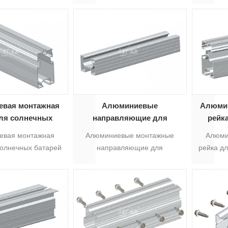
 на солнечных
компонент AS-RS-
Р-07H,как-Р-07В
установ
атареях
льзуется для 08
батаре
ельсов. Обработка
и – анодирование.
железнод
серебристый.
ельно нарезанный
 мм. В комплекте 8
морезов.5
вая монтажная
Алюминиевые
Алюмин
для солнечных
направляющие для
рейк
рей AS-R-19
крепления солнечных
фот
евая монтажная
Алюминиевые монтажные
Алюми
панелей AS-R-22
па
солнечных батарей
направляющие для
рейка д
которая наиболее
солнечных панелей AS-R-22
панеле
 для наземного
подходят для установки
для 
ния солнечных
солнечных панелей на крыше
креп
й, хотя имеет
и на земле, их длина может
 размеры профиля
быть адаптирована в
и, алюминиевые
соответствии с различными