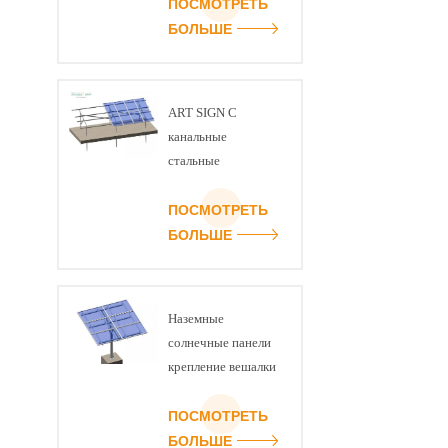
ПОСМОТРЕТЬ
БОЛЬШЕ
ART SIGN C
канальные
стальные
заземляющие
монтажные
ПОСМОТРЕТЬ
кронштейны для
БОЛЬШЕ
солнечных панелей
Наземные
солнечные панели
крепление вешалки
ПОСМОТРЕТЬ
БОЛЬШЕ