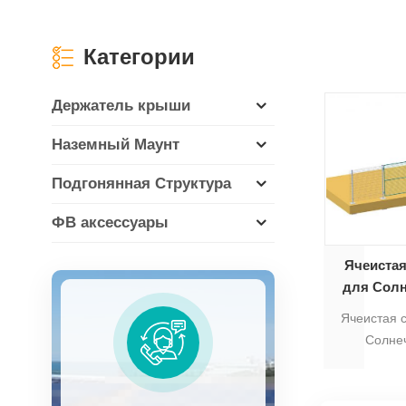
Категории
Держатель крыши
Наземный Маунт
Подгонянная Структура
ФВ аксессуары
Ячеистая
для Солн
кр
Ячеистая 
Солне
креплени
ус