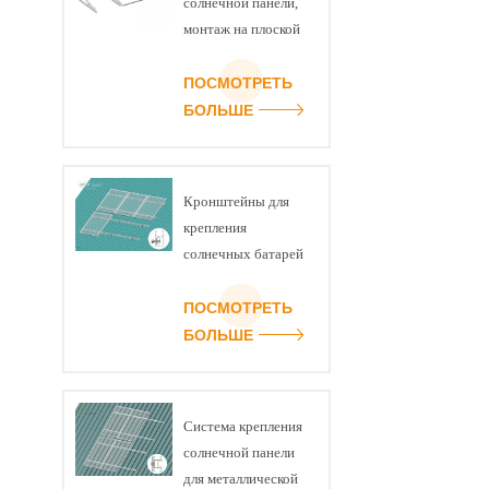
солнечной панели,
монтаж на плоской
крыше, комплект
треугольников U-
ПОСМОТРЕТЬ
образной балки
БОЛЬШЕ
Кронштейны для
крепления
солнечных батарей
на скатной
черепичной крыше
ПОСМОТРЕТЬ
БОЛЬШЕ
Система крепления
солнечной панели
для металлической