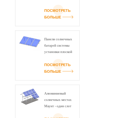
крыши
ПОСМОТРЕТЬ
БОЛЬШЕ
Панели солнечных
батарей системы
установки плоской
крыши -
регулируемый угол
ПОСМОТРЕТЬ
наклона комплект
БОЛЬШЕ
Алюминиевый
солнечных местах
Маунт - один слот
луча U