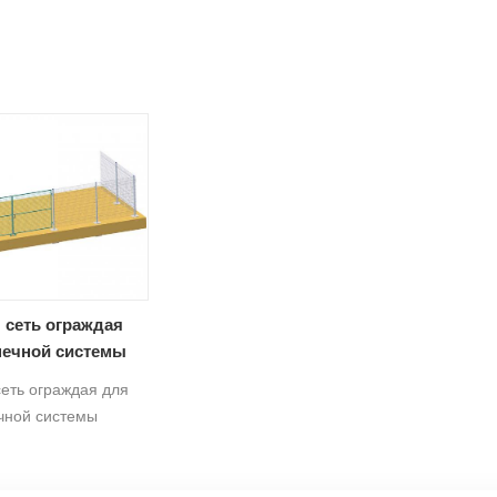
 сеть ограждая
ечной системы
епления
сеть ограждая для
чной системы
я, которые легко
тановить.