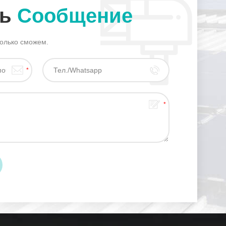
ть
Сообщение
только сможем.