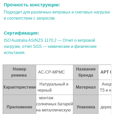
Прочность конструкции:
Подходит для различных ветровых и снеговых нагрузок
в соответствии с запросом.
Сертификация:
ISO Australia AS/NZS 1170.2 — Отчет о ветровой
нагрузке, отчет SGS — химические и физические
испытания.
Номер
Название
АС-СР-МРМС
АРТ 
режима
бренда
Натуральный и
Анодир
Характеристики
Материал
черный
T5 и н
монтаж
солнечных батарей
Приложение
Упаковка
деревя
на металлическую