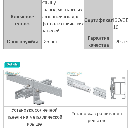
крышу
завод монтажных
Ключевое
кронштейнов для
Сертификат
ISO/CE
слово
фотоэлектрических
10
панелей
Гарантия
Срок службы
25 лет
20 лет
качества
Установка солнечной
Установка сращивания
панели на металлической
рельсов
крыше