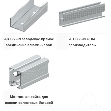
ART SIGN заводское прямое
ART SIGN ODM
соединение алюминиевой
производитель
монтажной рейки для
алюминиевых рельс для
солнечной панели # BG07
солнечных батарей
Монтажная рейка для
панели солнечных батарей
из анодированного