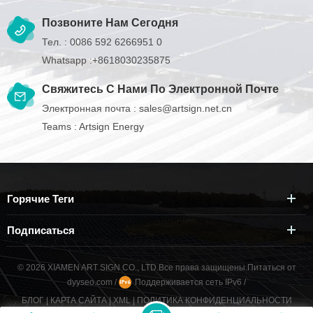
Позвоните Нам Сегодня
Тел. :
0086 592 6266951 0
Whatsapp :
+8618030235875
Свяжитесь С Нами По Электронной Почте
Электронная почта :
sales@artsign.net.cn
Teams :
Artsign Energy
Горячие Теги
Подписаться
© 2026 XIAMEN ART SIGN CO., LTD.Все права защищены.
Питаться от
dyyseo.com
/
Поддерживается сеть IPv6
/
БЛОГ
|
КАРТА САЙТА
|
XML
|
ПОЛИТИКА КОНФИДЕНЦИАЛЬНОСТИ