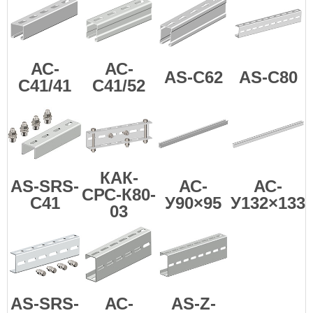
АС-
АС-
AS-C62
AS-C80
С41/41
С41/52
КАК-
AS-SRS-
АС-
АС-
СРС-К80-
C41
У90×95
У132×133
03
AS-SRS-
АС-
AS-Z-