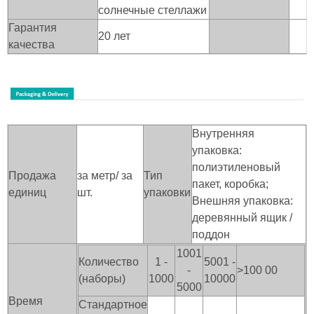
солнечные стеллажи
Гарантия
20 лет
качества
Внутренняя
упаковка:
полиэтиленовый
Продажа
за метр/ за
Тип
пакет, коробка;
единиц
шт.
упаковки
Внешняя упаковка:
деревянный ящик
/
поддон
1001
Количество
1 -
5001 -
-
>100
00
(наборы)
1000
10000
5000
Время
Стандартное