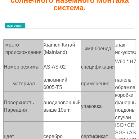
солнечного наземного монтажа
система.
место
Xiamen Китай
знак
имя бренда
происхождения
(Mainland)
искусства
W60 * H7
Номер режима
AS-AS-02
спецификация
алюминий
панель
материал
применение
6005-T5
обрамлен
коробки,
Поверхность
анодированный
фанерны
упаковка
Пареация
выше 10um
поддоны /
случаи
ISO / CE /
SGS / AS /
цвет
серебро
сертификат