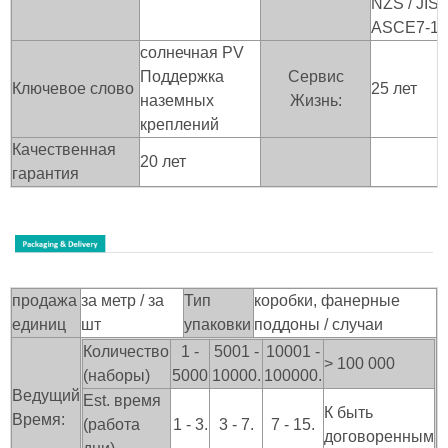
NZS / JIS /
ASCE7-10
солнечная PV
Поддержка
Сервис
Ключевое слово
25 лет
наземных
Жизнь:
креплений
Качественная
20 лет
гарантия
продажа
за метр / за
Тип
коробки, фанерные
единиц
шт
упаковки
поддоны / случаи
Количество
1 -
5001 -
10001 -
> 100
000
(наборы)
5000
10000.
100000.
Ведущий
Est. время
К быть
Время:
(работа
1 - 3.
3 - 7.
7 - 15.
договоренным