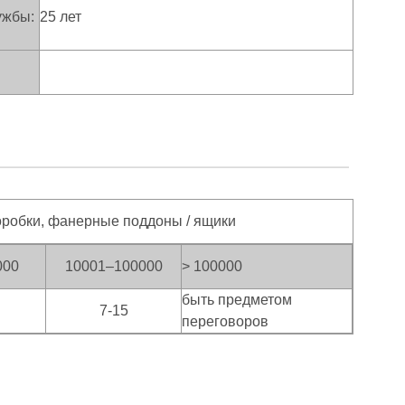
ужбы:
25 лет
оробки, фанерные поддоны / ящики
000
10001–100000
> 100
000
быть предметом
7-15
переговоров