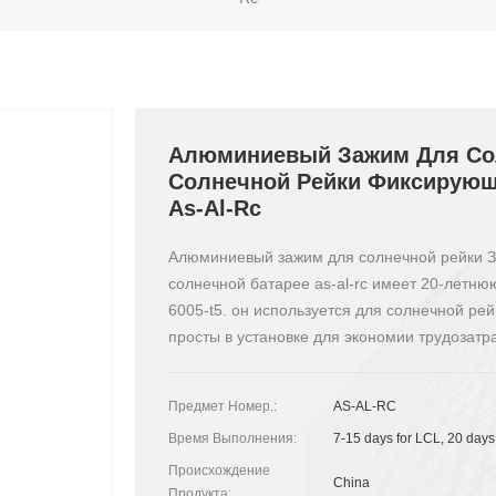
Алюминиевый Зажим Для Со
Солнечной Рейки Фиксирующ
As-Al-Rc
Алюминиевый зажим для солнечной рейки З
солнечной батарее as-al-rc имеет 20-летн
6005-t5. он используется для солнечной ре
просты в установке для экономии трудозатра
Предмет Номер.:
AS-AL-RC
Время Выполнения:
7-15 days for LCL, 20 days
Происхождение
China
Продукта: