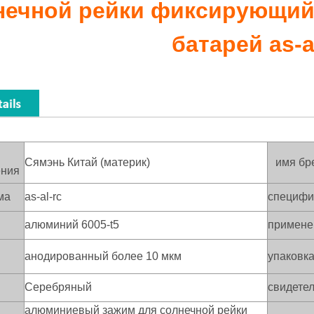
нечной рейки фиксирующий
батарей as-a
Сямэнь Китай (материк)
имя бр
ения
ма
as-al-rc
специфи
алюминий 6005-t5
примене
анодированный более 10 мкм
упаковк
и
Серебряный
свидете
алюминиевый зажим для солнечной рейки