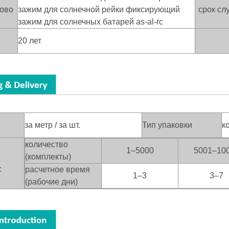
лово
зажим для солнечной рейки фиксирующий
срок сл
зажим для солнечных батарей as-al-rc
20 лет
за метр / за шт.
Тип упаковки
к
количество
1–5000
5001–10
(комплекты)
:
расчетное время
1–3
3–7
(рабочие дни)