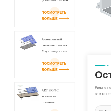
установки плоской
крыши -
регулируемый угол
ПОСМОТРЕТЬ
наклона комплект
БОЛЬШЕ
Алюминиевый
солнечных местах
Маунт - один слот
луча U
ПОСМОТРЕТЬ
БОЛЬШЕ
Ос
Если вы з
ART SIGN C
вам как т
канальные
стальные
заземляющие