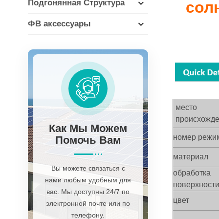
Подгонянная Структура
сол
ФВ аксессуары
место
происхожд
Как Мы Можем
номер режи
Помочь Вам
материал
Вы можете связаться с
обработка
нами любым удобным для
поверхност
вас. Мы доступны 24/7 по
цвет
электронной почте или по
телефону.