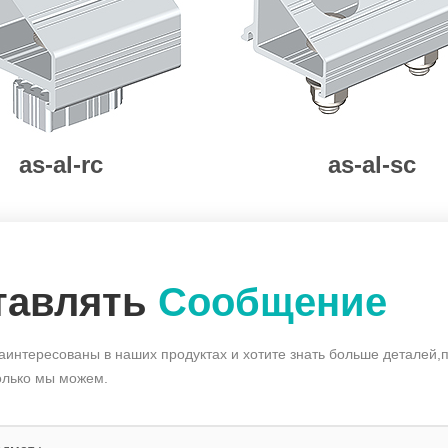
as-al-rc
as-al-sc
тавлять
Сообщение
аинтересованы в наших продуктах и хотите знать больше деталей,
олько мы можем.