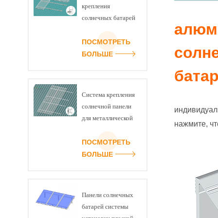
крепления
солнечных батарей
алюм
на скатной
черепичной крыше
ПОСМОТРЕТЬ
солн
БОЛЬШЕ
батар
Система крепления
солнечной панели
индивидуаль
для металлической
нажмите, ч
крыши
ПОСМОТРЕТЬ
БОЛЬШЕ
Панели солнечных
батарей системы