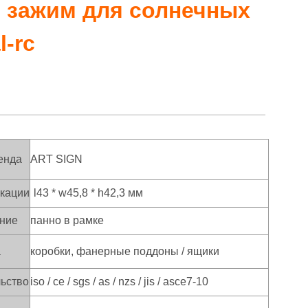
 зажим для солнечных
l-rc
енда
ART SIGN
кации
l43 * w45,8 * h42,3 мм
ние
панно в рамке
а
коробки, фанерные поддоны / ящики
льство
iso / ce / sgs / as / nzs / jis / asce7-10