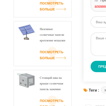
Пре
монтажные
ПОСМОТРЕТЬ
алюмини
кронштейны для
БОЛЬШЕ
солнечных панелей
Наземные
солнечные панели
крепление вешалки
ПОСМОТРЕТЬ
БОЛЬШЕ
Стоящий шва на
крыше солнечная
панель зажимая
Теги :
структура
ПОСМОТРЕТЬ