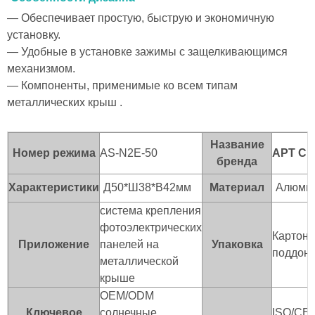
— Обеспечивает простую, быструю и экономичную
установку.
— Удобные в установке зажимы с защелкивающимся
механизмом.
— Компоненты, применимые ко всем типам
металлических крыш
.
Название
Номер режима
AS-N2E-50
АРТ С
бренда
Характеристики
Д50*Ш38*В42мм
Материал
Алюмин
система крепления
фотоэлектрических
Картонн
Приложение
панелей на
Упаковка
поддон 
металлической
крыше
OEM/ODM
Ключевое
солнечные
ISO/CE