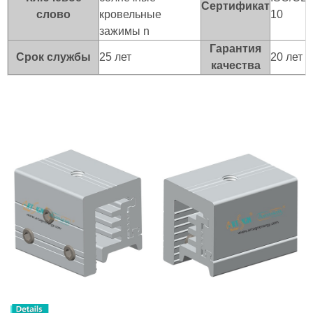
Сертификат
слово
кровельные
10
зажимы n
Гарантия
Срок службы
25 лет
20 лет
качества