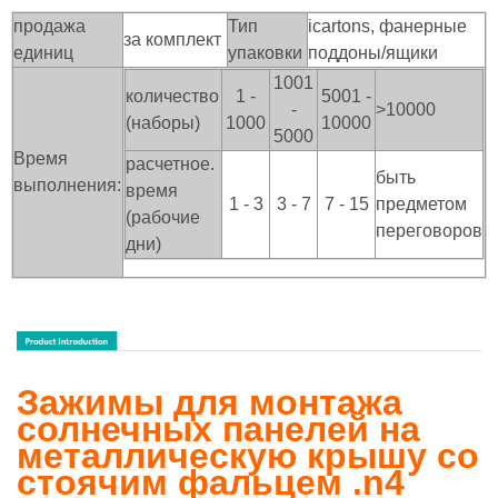
продажа
Тип
icartons, фанерные
за комплект
единиц
упаковки
поддоны/ящики
1001
количество
1 -
5001 -
-
>100
00
(наборы)
1000
10000
5000
Время
расчетное.
быть
выполнения:
время
1 - 3
3 - 7
7 - 15
предметом
(рабочие
переговоров
дни)
Зажимы для монтажа
солнечных панелей на
металлическую крышу со
стоячим фальцем .n4