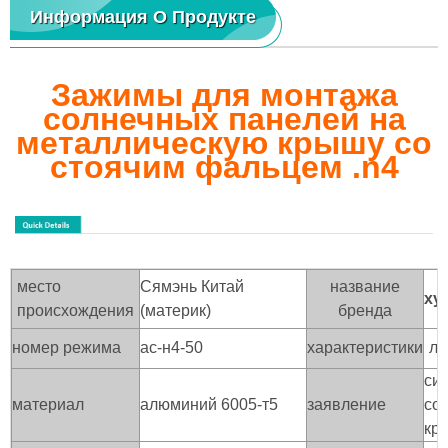
Информация О Продукте
Зажимы для монтажа
солнечных панелей на
металлическую крышу со
стоячим фальцем .n4
место
Сямэнь Китай
название
ху
происхождения
(материк)
бренда
номер режима
ас-н4-50
характеристики
л5
си
материал
алюминий 6005-т5
заявление
со
кр